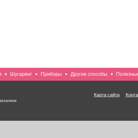
я
Шугаринг
Приборы
Другие способы
Полезные
U
Карта сайта
Конт
указанием