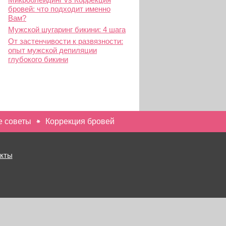
бровей: что подходит именно
Вам?
Мужской шугаринг бикини: 4 шага
От застенчивости к развязности:
опыт мужской депиляции
глубокого бикини
 советы
Коррекция бровей
акты