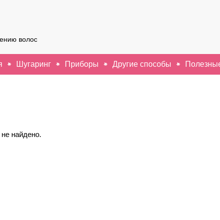
лению волос
я
Шугаринг
Приборы
Другие способы
Полезные
 не найдено.