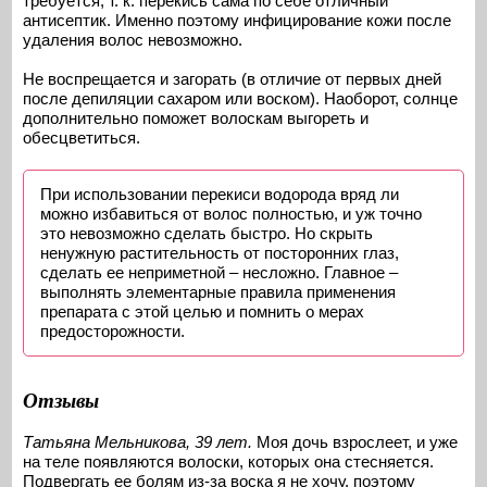
требуется, т. к. перекись сама по себе отличный
антисептик. Именно поэтому инфицирование кожи после
удаления волос невозможно.
Не воспрещается и загорать (в отличие от первых дней
после депиляции сахаром или воском). Наоборот, солнце
дополнительно поможет волоскам выгореть и
обесцветиться.
При использовании перекиси водорода вряд ли
можно избавиться от волос полностью, и уж точно
это невозможно сделать быстро. Но скрыть
ненужную растительность от посторонних глаз,
сделать ее неприметной – несложно. Главное –
выполнять элементарные правила применения
препарата с этой целью и помнить о мерах
предосторожности.
Отзывы
Татьяна Мельникова, 39 лет.
Моя дочь взрослеет, и уже
на теле появляются волоски, которых она стесняется.
Подвергать ее болям из-за воска я не хочу, поэтому