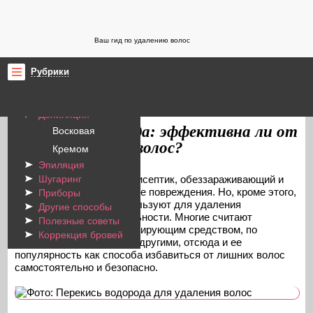
Ваш гид по удалению волос
Рубрики
Бритье
ProYdalenieVolos.ru
Другие способы удаления волос
/
Депиляция
Перекись водорода: эффективна ли от
Восковая
нежелательных волос?
Кремом
Эпиляция
Перекись водорода – антисептик, обеззараживающий и
Шугаринг
дезинфицирующий кожные повреждения. Но, кроме этого,
Приборы
препарат уже давно используют для удаления
Другие способы
нежелательной растительности. Многие считают
Полезные советы
перекись щадящим депилирующим средством, по
Коррекция бровей
сравнению с некоторыми другими, отсюда и ее
популярность как способа избавиться от лишних волос
самостоятельно и безопасно.