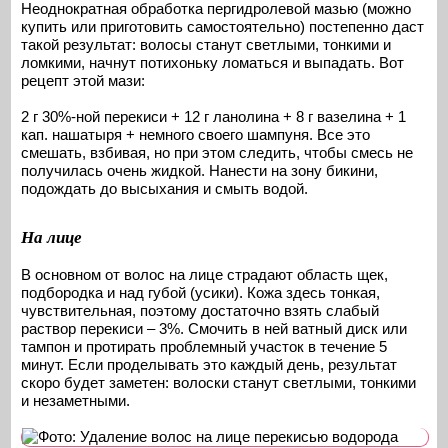
Неоднократная обработка пергидролевой мазью (можно
купить или приготовить самостоятельно) постепенно даст
такой результат: волосы станут светлыми, тонкими и
ломкими, начнут потихоньку ломаться и выпадать. Вот
рецепт этой мази:
2 г 30%-ной перекиси + 12 г ланолина + 8 г вазелина + 1
кап. нашатыря + немного своего шампуня. Все это
смешать, взбивая, но при этом следить, чтобы смесь не
получилась очень жидкой. Нанести на зону бикини,
подождать до высыхания и смыть водой.
На лице
В основном от волос на лице страдают область щек,
подбородка и над губой (усики). Кожа здесь тонкая,
чувствительная, поэтому достаточно взять слабый
раствор перекиси – 3%. Смочить в ней ватный диск или
тампон и протирать проблемный участок в течение 5
минут. Если проделывать это каждый день, результат
скоро будет заметен: волоски станут светлыми, тонкими
и незаметными.