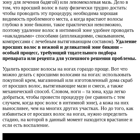
зону для лечения бадягой) или левомеколевая мазь. Дело в
том, что вросший волос в паху физически трудно достать:
чтобы проводить эту процедуру, необходима хорошая
видимость проблемного места, а когда врастают волосы
глубоко в зоне бикини, такое практически невозможно,
поэтому удаление волос в интимной зоне удобнее проводить
«накладными» способами (аппликациями, смазыванием,
компрессами с лечебным вытягивающим составом).
Удаление
вросших волос в нежной и деликатной зоне бикини –
особый процесс, требующий тщательного подбора
препарата или рецепта для успешного решения проблемы.
Удалить вросшие волосы на ногах гораздо проще. Вот что
можно делать с вросшими волосами на ногах: использовать
покупной крем, магазинный или изготовленный дома скраб
от вросших волос, вытягивающие мази и смеси, а также
механический способ. Словом, ноги – та зона, куда легко
добраться, чтобы провести процедуру (не сравнить с тем
случаем, когда врос волос в интимной зоне), а кожа на них
выносливее, чем на многих других участках. Но до того, как
избавиться от вросших волос на ногах, нужно определить
стадию, на которой в данный момент находится врастание и
если есть воспаление.