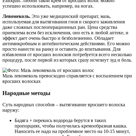
Eldoquin. Любой такой крем от вросших волос можно
успешно использовать, например, на ногах.
Левомеколь
.
Это уже медицинский препарат, мазь,
используемая для вытягивания гноя и скорого заживления
даже сложных послеоперационных ран. Цена средства
приемлема всем без исключения, оно есть в любой аптеке, и
эффект дает очень быстро и безболезненно. Обладает
антимикробным и антибиотическим действиями. Его можно
просто нанести на ранку и оставить до впитывания. Для
избавления от вросших волосков потребуется всего несколько
процедур, после первой из которых сразу исчезнут зуд и боль.
Мазь левомеколь превосходно справляется с воспалением при
вросших волосках
Народные методы
Суть народных способов – вытягивание вросшего волоска
наружу:
Бадяга + перекись водорода берутся в таких
пропорциях, чтобы получилась кремообразная кашка.
Наносить ее надо на проблемное место на 10-15 минут,