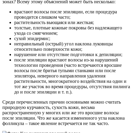
зонах? Всему этому объяснений может быть несколько:
врастают волосы после эпиляции, если процедура
проводится слишком часто;
растительность вьющаяся или жесткая;
толстые, плотные кожные покровы без надлежащего
ухода со смягчением;
сухой эпидермис;
неправильный (острый) угол наклона луковицы
относительно поверхности кожи;
нарушение или отсутствие подготовки к депиляции;
после эпиляции врастают волосы из-за нарушений
технологии проведения (часто встречаются вросшие
волосы после бритья тупыми станками или после
эпилятора, неверного направления удаления
растительности, многократного воздействия на один и
тот же участок во время процедуры, отсутствия пилинга
до и после эпиляции и т. п.).
Среди перечисленных причин основными можно считать
природную курчавость, сухость кожи, весьма
распространенную у многих или же это вросшие волосы
после эпиляции. Что же касается измененного угла наклона
фолликула – такое явление встречается не так часто.