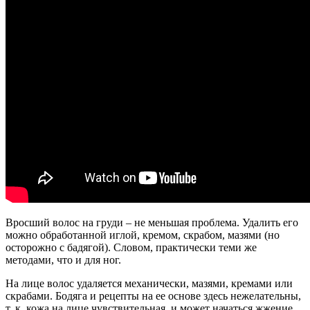
Вросший волос на груди – не меньшая проблема. Удалить его
можно обработанной иглой, кремом, скрабом, мазями (но
осторожно с бадягой). Словом, практически теми же
методами, что и для ног.
На лице волос удаляется механически, мазями, кремами или
скрабами. Бодяга и рецепты на ее основе здесь нежелательны,
т. к. кожа на лице чувствительная, и может начаться жжение.