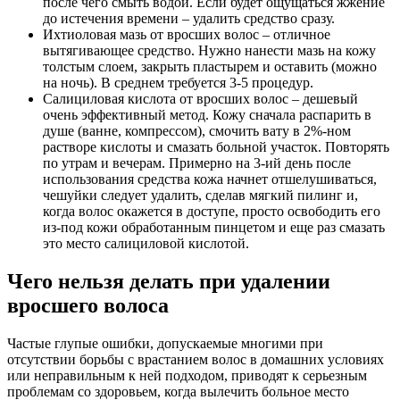
после чего смыть водой. Если будет ощущаться жжение
до истечения времени – удалить средство сразу.
Ихтиоловая мазь от вросших волос – отличное
вытягивающее средство. Нужно нанести мазь на кожу
толстым слоем, закрыть пластырем и оставить (можно
на ночь). В среднем требуется 3-5 процедур.
Салициловая кислота от вросших волос – дешевый
очень эффективный метод. Кожу сначала распарить в
душе (ванне, компрессом), смочить вату в 2%-ном
растворе кислоты и смазать больной участок. Повторять
по утрам и вечерам. Примерно на 3-ий день после
использования средства кожа начнет отшелушиваться,
чешуйки следует удалить, сделав мягкий пилинг и,
когда волос окажется в доступе, просто освободить его
из-под кожи обработанным пинцетом и еще раз смазать
это место салициловой кислотой.
Чего нельзя делать при удалении
вросшего волоса
Частые глупые ошибки, допускаемые многими при
отсутствии борьбы с врастанием волос в домашних условиях
или неправильным к ней подходом, приводят к серьезным
проблемам со здоровьем, когда вылечить больное место