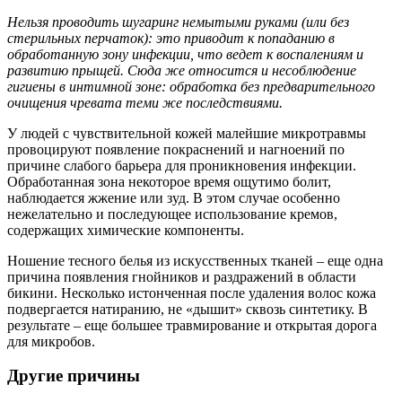
Нельзя проводить шугаринг немытыми руками (или без
стерильных перчаток): это приводит к попаданию в
обработанную зону инфекции, что ведет к воспалениям и
развитию прыщей. Сюда же относится и несоблюдение
гигиены в интимной зоне: обработка без предварительного
очищения чревата теми же последствиями.
У людей с чувствительной кожей малейшие микротравмы
провоцируют появление покраснений и нагноений по
причине слабого барьера для проникновения инфекции.
Обработанная зона некоторое время ощутимо болит,
наблюдается жжение или зуд. В этом случае особенно
нежелательно и последующее использование кремов,
содержащих химические компоненты.
Ношение тесного белья из искусственных тканей – еще одна
причина появления гнойников и раздражений в области
бикини. Несколько истонченная после удаления волос кожа
подвергается натиранию, не «дышит» сквозь синтетику. В
результате – еще большее травмирование и открытая дорога
для микробов.
Другие причины