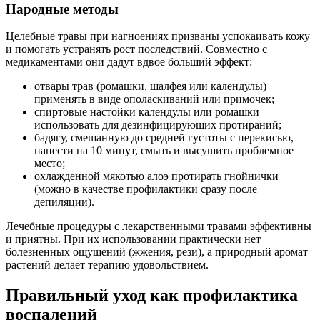
Народные методы
Целебные травы при нагноениях призваны успокаивать кожу
и помогать устранять рост последствий. Совместно с
медикаментами они дадут вдвое больший эффект:
отвары трав (ромашки, шалфея или календулы)
применять в виде ополаскиваний или примочек;
спиртовые настойки календулы или ромашки
использовать для дезинфицирующих протираний;
бадягу, смешанную до средней густоты с перекисью,
нанести на 10 минут, смыть и высушить проблемное
место;
охлажденной мякотью алоэ протирать гнойнички
(можно в качестве профилактики сразу после
депиляции).
Лечебные процедуры с лекарственными травами эффективны
и приятны. При их использовании практически нет
болезненных ощущений (жжения, рези), а природный аромат
растений делает терапию удовольствием.
Правильный уход как профилактика
воспалений