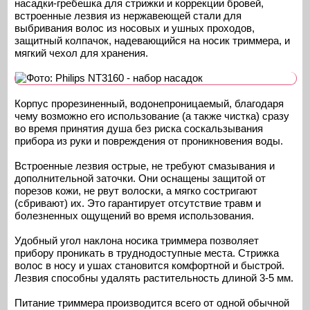
насадки-гребешка для стрижки и коррекции бровей,
встроенные лезвия из нержавеющей стали для
выбривания волос из носовых и ушных проходов,
защитный колпачок, надевающийся на носик триммера, и
мягкий чехол для хранения.
Корпус прорезиненный, водонепроницаемый, благодаря
чему возможно его использование (а также чистка) сразу
во время принятия душа без риска соскальзывания
прибора из руки и повреждения от проникновения воды.
Встроенные лезвия острые, не требуют смазывания и
дополнительной заточки. Они оснащены защитой от
порезов кожи, не рвут волоски, а мягко состригают
(сбривают) их. Это гарантирует отсутствие травм и
болезненных ощущений во время использования.
Удобный угол наклона носика триммера позволяет
прибору проникать в труднодоступные места. Стрижка
волос в носу и ушах становится комфортной и быстрой.
Лезвия способны удалять растительность длиной 3-5 мм.
Питание триммера производится всего от одной обычной