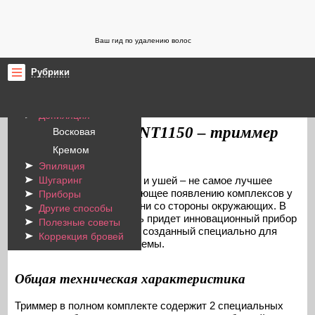
Ваш гид по удалению волос
Рубрики
Бритье
ProYdalenieVolos.ru
Приборы для удаления волос
/
Депиляция
Philips NT3160 и NT1150 – триммер
Восковая
для ушей и носа
Кремом
Эпиляция
Торчащие волосы из носа и ушей – не самое лучшее
Шугаринг
«украшение», способствующее появлению комплексов у
Приборы
его обладателя и неприязни со стороны окружающих. В
Другие способы
такой ситуации на помощь придет инновационный прибор
Полезные советы
– триммер Philips NT3160, созданный специально для
Коррекция бровей
избавления от этой проблемы.
Общая техническая характеристика
Триммер в полном комплекте содержит 2 специальных