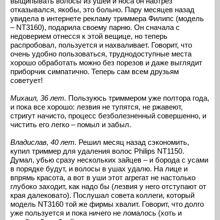
выщипывать волосы из ушей и носа он наотрез
отказывался, якобы, это больно. Пару месяцев назад
увидела в интернете рекламу триммера Филипс (модель
– NT3160), подарила своему парню. Он сначала с
недоверием отнесся к этой вещице, но теперь
распробовал, пользуется и нахваливает. Говорит, что
очень удобно пользоваться, труднодоступные места
хорошо обработать можно без порезов и даже выглядит
приборчик симпатично. Теперь сам всем друзьям
советует!
Михаил, 36 лет.
Пользуюсь триммером уже полтора года,
и пока все хорошо: лезвия не тупятся, не ржавеют,
стригут начисто, процесс безболезненный совершенно, и
чистить его легко – помыл и забыл.
Владислав, 40 лет.
Решил месяц назад сэкономить,
купил триммер для удаления волос Philips NT1150.
Думал, убью сразу нескольких зайцев – и борода с усами
в порядке будут, и волосы в ушах удалю. На лице и
впрямь красота, а вот в уши этот агрегат не настолько
глубоко заходит, как надо бы (лезвия у него отступают от
края далековато). Послушал совета коллеги, который
модель NT3160 той же фирмы хвалит. Говорит, что долго
уже пользуется и пока ничего не ломалось (хоть и