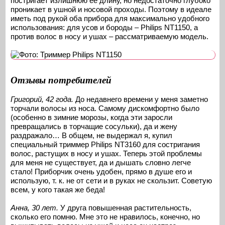
постригает излишнюю ее длину, но недостаточно глубоко
проникает в ушной и носовой проходы. Поэтому в идеале
иметь под рукой оба прибора для максимально удобного
использования: для усов и бороды – Philips NT1150, а
против волос в носу и ушах – рассматриваемую модель.
Отзывы потребителей
Григорий, 42 года.
До недавнего времени у меня заметно
торчали волосы из носа. Самому дискомфортно было
(особенно в зимние морозы, когда эти заросли
превращались в торчащие сосульки), да и жену
раздражало… В общем, не выдержал я, купил
специальный триммер Philips NT3160 для состригания
волос, растущих в носу и ушах. Теперь этой проблемы
для меня не существует, да и дышать словно легче
стало! Приборчик очень удобен, прямо в душе его и
использую, т. к. не от сети и в руках не скользит. Советую
всем, у кого такая же беда!
Анна, 30 лет.
У друга повышенная растительность,
сколько его помню. Мне это не нравилось, конечно, но