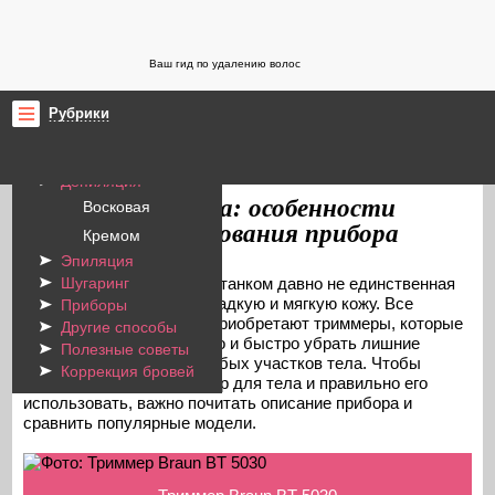
Ваш гид по удалению волос
Рубрики
Бритье
ProYdalenieVolos.ru
Приборы для удаления волос
/
Депиляция
Триммер для тела: особенности
Восковая
выбора и использования прибора
Кремом
Эпиляция
Брить волосы обычным станком давно не единственная
Шугаринг
возможность получить гладкую и мягкую кожу. Все
Приборы
большую популярность приобретают триммеры, которые
Другие способы
позволяют безболезненно и быстро убрать лишние
Полезные советы
волосы практически с любых участков тела. Чтобы
Коррекция бровей
выбрать хороший триммер для тела и правильно его
использовать, важно почитать описание прибора и
сравнить популярные модели.