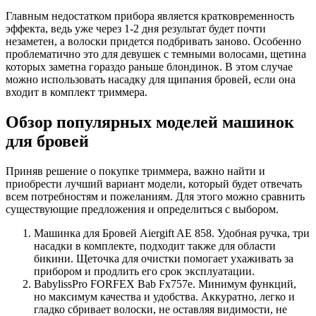
Главным недостатком прибора является кратковременность
эффекта, ведь уже через 1-2 дня результат будет почти
незаметен, а волоски придется подбривать заново. Особенно
проблематично это для девушек с темными волосами, щетина
которых заметна гораздо раньше блондинок. В этом случае
можно использовать насадку для щипания бровей, если она
входит в комплект триммера.
Обзор популярных моделей машинок
для бровей
Приняв решение о покупке триммера, важно найти и
приобрести лучший вариант модели, который будет отвечать
всем потребностям и пожеланиям. Для этого можно сравнить
существующие предложения и определиться с выбором.
Машинка для Бровей Aiergift AE 858. Удобная ручка, три
насадки в комплекте, подходит также для области
бикини. Щеточка для очистки помогает ухаживать за
прибором и продлить его срок эксплуатации.
BabylissPro FORFEX Bab Fx757e. Минимум функций,
но максимум качества и удобства. Аккуратно, легко и
гладко сбривает волоски, не оставляя видимости, не