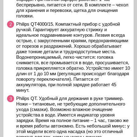
беспрерывно, питается от сети. В комплекте – чехол
для хранения и перевозки, щетка для очищения
головки.
Philips QT4000/15. Компактный прибор с удобной
ручкой. Гарантирует аккуратную стрижку и
идеальное подравнивание контуров. Лезвия всегда
острые, с закругленными краями, предохраняющими
от порезов и раздражений. Хорошо обрабатывает
даже тонкие детали и труднодоступные места.
Водонепроницаемый, легко чистится: головка
снимается, все промывается в воде, просушивается,
головка прикрепляется обратно. Устройство имеет 10
длин от 1 до 10 мм (регуляция происходит благодаря
повороту переключателя). Питается от
аккумулятора, при полной зарядке работает 45
минут.
Philips QT. Удобный для держания в руке триммер.
Ножи – титановые, не требующие дополнительного
ухода (смазки). Возможно влажное очищение
устройства в воде. Имеется индикатор уровня
зарядки. Время на полное питание – 1 час, таково же
и время работы автономно. Есть небольшой минус: у
этой модели всего одна насадка (но это отличный
вариант для тех, кому не нужны лишние