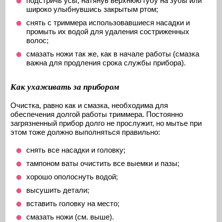
подстричь усы, натянув верхнюю губу на зубы или
широко улыбнувшись закрытым ртом;
снять с триммера использовавшиеся насадки и
промыть их водой для удаления состриженных
волос;
смазать ножи так же, как в начале работы (смазка
важна для продления срока службы прибора).
Как ухаживать за прибором
Очистка, равно как и смазка, необходима для
обеспечения долгой работы триммера. Постоянно
загрязненный прибор долго не прослужит, но мытье при
этом тоже должно выполняться правильно:
снять все насадки и головку;
тампоном ваты очистить все выемки и пазы;
хорошо ополоснуть водой;
высушить детали;
вставить головку на место;
смазать ножи (см. выше).