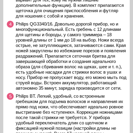
дополнительные функции). В комплект прилагаются
щеточка для очищения приспособления и футляр
для ношения с собой и хранения.
Philips QG3340/16. Довольно дорогой прибор, но и
многофункциональный. Есть гребень с 12 длинами
для щетины и бороды, у самого триммера – 18
уровней длины от 1 мм до 18 на выбор. Ножи всегда
острые, не затупляющиеся, затачиваются сами. Края
ножей закруглены во избежание порезов и появления
раздражений. Прилагается сеточная бритва для
завершающей обработки и создания идеального
образа (для сбривания волос на щеках, шее и т. п.),
есть удобные насадки для стрижки волос в ушах и
носу. Прибор не пропускает воду, его можно мыть под
струей воды. Встроен аккумулятор, работающий
автономно 35 минут, зарядка производится от сети.
Philips BT. Легкий, удобный, со встроенным
гребешком для подъема волосков и направления их
прямо под ножи, что обеспечивает идеально ровное
выстригание без «ступенек». Коррекция ножницами
после такой стрижки не требуется. У прибора
удобный переключатель длин со щелчком и
фиксацией нужной позиции (настройки длины не