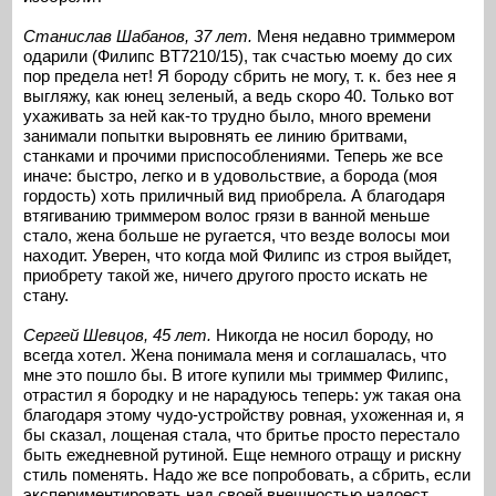
Станислав Шабанов, 37 лет.
Меня недавно триммером
одарили (Филипс BT7210/15), так счастью моему до сих
пор предела нет! Я бороду сбрить не могу, т. к. без нее я
выгляжу, как юнец зеленый, а ведь скоро 40. Только вот
ухаживать за ней как-то трудно было, много времени
занимали попытки выровнять ее линию бритвами,
станками и прочими приспособлениями. Теперь же все
иначе: быстро, легко и в удовольствие, а борода (моя
гордость) хоть приличный вид приобрела. А благодаря
втягиванию триммером волос грязи в ванной меньше
стало, жена больше не ругается, что везде волосы мои
находит. Уверен, что когда мой Филипс из строя выйдет,
приобрету такой же, ничего другого просто искать не
стану.
Сергей Шевцов, 45 лет.
Никогда не носил бороду, но
всегда хотел. Жена понимала меня и соглашалась, что
мне это пошло бы. В итоге купили мы триммер Филипс,
отрастил я бородку и не нарадуюсь теперь: уж такая она
благодаря этому чудо-устройству ровная, ухоженная и, я
бы сказал, лощеная стала, что бритье просто перестало
быть ежедневной рутиной. Еще немного отращу и рискну
стиль поменять. Надо же все попробовать, а сбрить, если
экспериментировать над своей внешностью надоест,