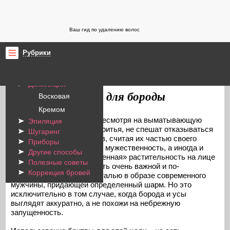
Ваш гид по удалению волос
Рубрики
Бритье
ProYdalenieVolos.ru
Приборы для удаления волос
/
Депиляция
Триммеры Philips для бороды
Восковая
Кремом
Очень многие мужчины, несмотря на выматывающую
Эпиляция
ежедневную процедуру бритья, не спешат отказываться
Шугаринг
от ношения бороды и усов, считая их частью своего
Приборы
имиджа, подчеркивающей мужественность, а иногда и
Другие способы
брутальность. «Окультуренная» растительность на лице
Полезные советы
действительно может стать очень важной и по-
Коррекция бровей
настоящему стильной деталью в образе современного
мужчины, придающей определенный шарм. Но это
исключительно в том случае, когда борода и усы
выглядят аккуратно, а не похожи на небрежную
запущенность.