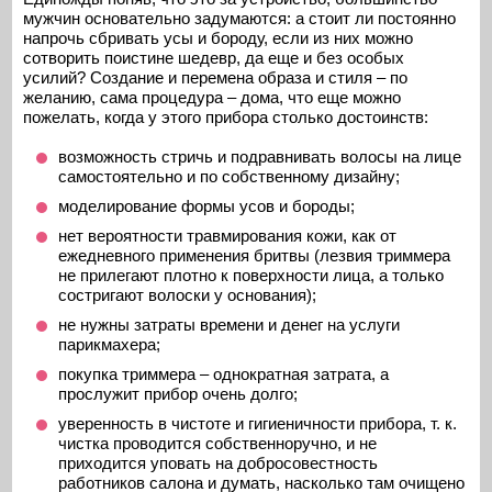
мужчин основательно задумаются: а стоит ли постоянно
напрочь сбривать усы и бороду, если из них можно
сотворить поистине шедевр, да еще и без особых
усилий? Создание и перемена образа и стиля – по
желанию, сама процедура – дома, что еще можно
пожелать, когда у этого прибора столько достоинств:
возможность стричь и подравнивать волосы на лице
самостоятельно и по собственному дизайну;
моделирование формы усов и бороды;
нет вероятности травмирования кожи, как от
ежедневного применения бритвы (лезвия триммера
не прилегают плотно к поверхности лица, а только
состригают волоски у основания);
не нужны затраты времени и денег на услуги
парикмахера;
покупка триммера – однократная затрата, а
прослужит прибор очень долго;
уверенность в чистоте и гигиеничности прибора, т. к.
чистка проводится собственноручно, и не
приходится уповать на добросовестность
работников салона и думать, насколько там очищено