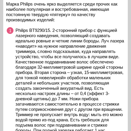
Марка Philips очень ярко выделяется среди прочих как
наиболее популярная и востребованная, имеющая
постоянную твердую «пятерку» по качеству
производимых изделий:
Philips BT9290/15. 2-сторонний прибор с функцией
лазерного наведения, позволяющий создавать
идеально ровные и четкие линии бороды. Луч лазера
«наводит» на нужное направление движения
триммера, словно подсказывая, куда направлять
устройство, чтобы все получилось в лучшем виде.
Качественное подравнивание волос обеспечено
благодаря 32-миллиметровой ширине одной стороны
прибора. Вторая сторона – узкая, 15-миллиметровая,
для тонкой «ювелирной» обработки маленьких
деталей и небольших участков, позволяющая
создать законченный аккуратный вид. Есть
несколько настроек длины – от 0,4 (эффект 3-
дневной щетины) до 7 мм. Ножи прибора
затачиваются самостоятельно в процессе стрижки
путем соприкосновения друг с другом при вращении.
Триммер не пропускает внутрь воду: мыть его можно
водой прямо из-под крана. Есть гребешок для
подъема волос при подравнивании и стрижке
бороды. При полной зарядке работает 1 час