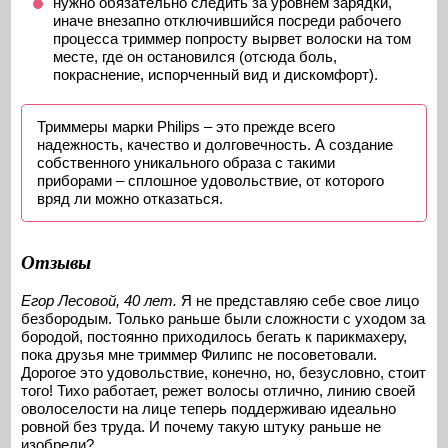
нужно обязательно следить за уровнем зарядки,
иначе внезапно отключившийся посреди рабочего
процесса триммер попросту вырвет волоски на том
месте, где он остановился (отсюда боль,
покраснение, испорченный вид и дискомфорт).
Триммеры марки Philips – это прежде всего
надежность, качество и долговечность. А создание
собственного уникального образа с такими
приборами – сплошное удовольствие, от которого
вряд ли можно отказаться.
Отзывы
Егор Лесовой, 40 лет.
Я не представляю себе свое лицо
безбородым. Только раньше были сложности с уходом за
бородой, постоянно приходилось бегать к парикмахеру,
пока друзья мне триммер Филипс не посоветовали.
Дорогое это удовольствие, конечно, но, безусловно, стоит
того! Тихо работает, режет волосы отлично, линию своей
оволоселости на лице теперь поддерживаю идеально
ровной без труда. И почему такую штуку раньше не
изобрели?