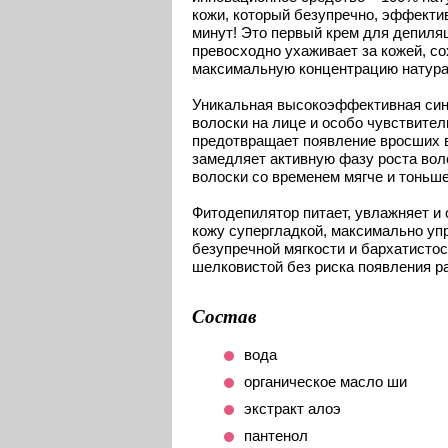
кожи, который безупречно, эффектив
минут! Это первый крем для депил
превосходно ухаживает за кожей, со
максимальную концентрацию натура
Уникальная высокоэффективная син
волоски на лице и особо чувствител
предотвращает появление вросших в
замедляет активную фазу роста вол
волоски со временем мягче и тоньше
Фитодепилятор питает, увлажняет и
кожу супергладкой, максимально уп
безупречной мягкости и бархатистос
шелковистой без риска появления ра
Состав
вода
органическое масло ши
экстракт алоэ
пантенол