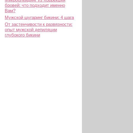
бровей: что подходит именно
Вам?
Мужской шугаринг бикини: 4 шага
От застенчивости к развязности:
опыт мужской депиляции
глубокого бикини