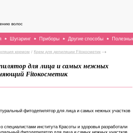
лению волос
я
Шугаринг
Приборы
Другие способы
Полезные
иляция кремом
Крем для депиляции Fitoкосметик
/
илятор для лица и самых нежных
няющий Fitoкосметик
туральный фитодепилятор для лица и самых нежных участков
о специалистами института Красоты и здоровья разработали
туральный фитодепилятор для лица и самых нежных участков