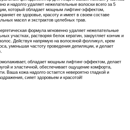
но и надолго удаляет нежелательные волоски всего за 5
яции, который обладает мощным лифтинг-эффектом,
храняет ее здоровье, красоту и имеет в своем составе
льных масел и экстрактов целебных трав.
ергетическая формула мгновенно удаляет нежелательные
ьных участках, растворяя белок кератин, закругляет кончик и
олос. Действуя напрямую на волосяной фолликул, крем
оса, уменьшая частоту проведения депиляции, и делает
.
 омолаживает, обладает мощным лифтинг-эффектом, делает
ругой и эластичной, обеспечивает ощущение комфорта,
ти. Ваша кожа надолго остается невероятно гладкой и
здражения, сияет здоровьем и красотой!