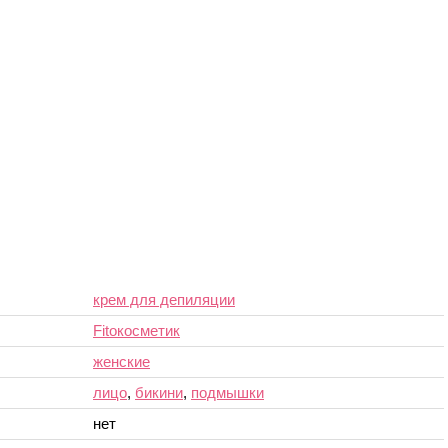
крем для депиляции
Fitoкосметик
женские
лицо
,
бикини
,
подмышки
нет