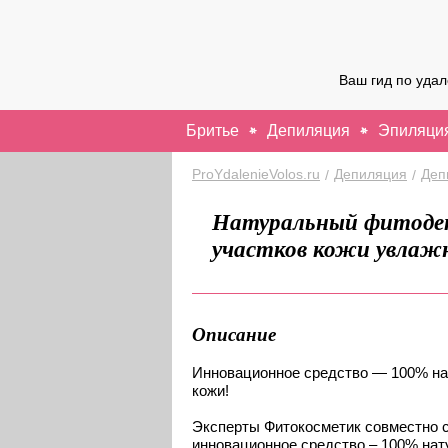
Ваш гид по уда
Бритье
Депиляция
Эпиляци
ProYdalenieVolos.ru
Депиляция
Деп
/
/
Натуральный фитодеп
участков кожи увлаж
Описание
Инновационное средство — 100% на
кожи!
Эксперты Фитокосметик совместно с
инновационное средство – 100% на