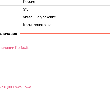
Россия
3*5
указан на упаковке
Крем, лопаточка
депиляции
пиляции Perfection
иляции Lowa Lowa