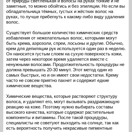
от природы светленькая и волосы на руках тонкие и не
заметные, то можно обойтись и без эпиляции. Но если вы
обладательница тёмных, густых и жёстких волос на
руках, то лучше прибегнуть к какому-либо виду удаления
волос.
Существует большое количество химических средств
избавления от нежелательных волос, которыми могут
быть крема, аэрозоли, спреи, лосьоны и другие. Обычно,
крем для депиляции рук используется один раз в неделю.
Он наносится густым слоем на сухую поверхность кожи,
затем через некоторое время удаляется вместе с
ненужными волосами. Продолжительность процедуры не
должна превышать 20-30 минут. Этот метод один из
самых быстрых, но и он имеет свои недостатки. Крему
часто не совсем приятно пахнет и содержит едкие
химические вещества.
Химические вещества, которые растворяют структуру
волоса, и удаляют его, могут вызывать раздражающую
реакцию на коже. Поэтому нужно выбирать составы
высокого качества, которые содержат растительные
компоненты и витамины. После такой процедуры,
специалисты не советуют выходить на солнце, так как
есть вероятность получить некрасивые пигментные