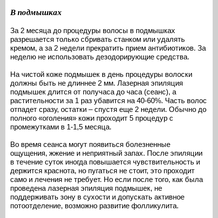
В подмышках
За 2 месяца до процедуры волосы в подмышках
разрешается только сбривать станком или удалять
кремом, а за 2 недели прекратить прием антибиотиков. За
неделю не использовать дезодорирующие средства.
На чистой коже подмышек в день процедуры волоски
должны быть не длиннее 2 мм. Лазерная эпиляция
подмышек длится от получаса до часа (сеанс), а
растительности за 1 раз убавится на 40-60%. Часть волос
отпадет сразу, остатки – спустя еще 2 недели. Обычно до
полного «оголения» кожи проходит 5 процедур с
промежутками в 1-1,5 месяца.
Во время сеанса могут появиться болезненные
ощущения, жжение и неприятный запах. После эпиляции
в течение суток иногда повышается чувствительность и
держится краснота, но пугаться не стоит, это проходит
само и лечения не требует. Но если после того, как была
проведена лазерная эпиляция подмышек, не
поддерживать зону в сухости и допускать активное
потоотделение, возможно развитие фолликулита.