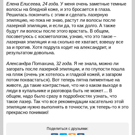
Елена Елисеева, 24 года.
У меня очень заметные темные
волосы на бледной коже, и это бросается в глаза.
Решилась покончить с этим и сделать лазерную
эпиляцию, но пока не знаю, растут ли волосы после
лазерной эпиляции, и если да, то как долго. А также
будут ли волосы после этого врастать. В общем,
посоветуюсь с косметологом, узнаю, что это такое –
лазерная эпиляция и на сколько ее хватает, взвешу все
за и против. Хотя подруга ходит на александрит, и
результатом довольна.
Александра Потахина, 32 года.
Я не знала, можно ли
загорать после лазерной эпиляции, и по глупости пошла
на пляж (очень уж хотелось и гладкой кожей, и загаром
потом похвастаться). Вот теперь пятна пигментные на
животе, да такие контрастные, что ни о каком выходе в
люди в купальнике и разговора быть не может… В
общем, надо было сразу в подробностях узнать, что
такое лазер. Так что все рекомендации касательно этой
эпиляции нужно выполнять в точности, уж теперь-то я это
прекрасно понимаю!
Поделиться с друзьями: