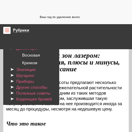
Ваш гид по удалению волос
Рубрики
Бритье
ProYdalenieVolos.ru
Эпиляция
/
Депиляция
Эпиляция разных зон лазером:
Восковая
противопоказания, плюсы и минусы,
Кремом
подготовка и описание
Эпиляция
Шугаринг
Приборы
Современные салоны красоты предлагают несколько
Другие способы
способов избавиться от нежелательной растительности
на любом участке тела. Одним из таких методов
Полезные советы
является эпиляция лазером, заслужившая такую
Коррекция бровей
популярность, что запись на нее производится иногда за
месяц до процедуры, несмотря на недешевую цену.
Что это такое