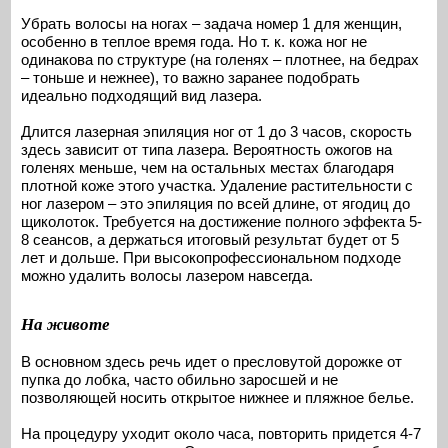
Убрать волосы на ногах – задача номер 1 для женщин,
особенно в теплое время года. Но т. к. кожа ног не
одинакова по структуре (на голенях – плотнее, на бедрах
– тоньше и нежнее), то важно заранее подобрать
идеально подходящий вид лазера.
Длится лазерная эпиляция ног от 1 до 3 часов, скорость
здесь зависит от типа лазера. Вероятность ожогов на
голенях меньше, чем на остальных местах благодаря
плотной коже этого участка. Удаление растительности с
ног лазером – это эпиляция по всей длине, от ягодиц до
щиколоток. Требуется на достижение полного эффекта 5-
8 сеансов, а держаться итоговый результат будет от 5
лет и дольше. При высокопрофессиональном подходе
можно удалить волосы лазером навсегда.
На животе
В основном здесь речь идет о пресловутой дорожке от
пупка до лобка, часто обильно заросшей и не
позволяющей носить открытое нижнее и пляжное белье.
На процедуру уходит около часа, повторить придется 4-7