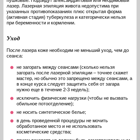
пушковые. Подойдут александритовый или неодимовый
лазер. Лазерная эпиляция живота недопустима при
указанных противопоказаниях плюс открытая форма
(активная стадия) туберкулеза и категорически нельзя
при беременности и кормлении.
Уход
После лазера коже необходим не меньший уход, чем до
сеанса:
не загорать между сеансами (сколько нельзя
загорать после лазерной эпиляции – точнее скажет
мастер, но обычно это запрещено между сеансами, а
в конце курса следует защитить себя от загара
нужно еще в течение 2-3 недель);
исключить физические нагрузки (чтобы не вызвать
обильное потоотделение);
не носить синтетическое белье;
в день проведенной процедуры не мочить
обработанное место и не использовать
косметические средства;