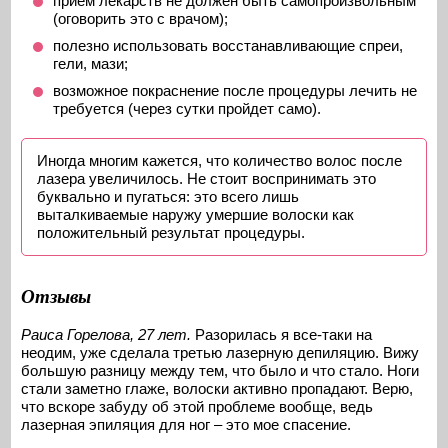
прием лекарств не должен быть самопроизвольным
(оговорить это с врачом);
полезно использовать восстанавливающие спреи,
гели, мази;
возможное покраснение после процедуры лечить не
требуется (через сутки пройдет само).
Иногда многим кажется, что количество волос после
лазера увеличилось. Не стоит воспринимать это
буквально и пугаться: это всего лишь
выталкиваемые наружу умершие волоски как
положительный результат процедуры.
Отзывы
Раиса Горелова, 27 лет.
Разорилась я все-таки на
неодим, уже сделала третью лазерную депиляцию. Вижу
большую разницу между тем, что было и что стало. Ноги
стали заметно глаже, волоски активно пропадают. Верю,
что вскоре забуду об этой проблеме вообще, ведь
лазерная эпиляция для ног – это мое спасение.