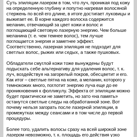
Суть эпиляции лазером в том, что луч, проникая под кожу
на определенную глубину и попутно нагревая волосяной
стержень по всей его длине, в итоге достигает луковицы и
выжигает ее. В корне каждого волоска содержится
меланин, отвечающий за цвет кожи и волос и
поглощающий световую лазерную энергию. Чем больше
меланина (т. е. чем темнее волос), тем лучше
поглощается энергия и заметнее эффект.
Соответственно, лазерная эпиляция не подходит для
светлых волос, рыжих или седых, а также пушковых.
Обладатели смуглой кожи тоже вынуждены будут
подыскать себе альтернативу для удаления волос, т. к.
луч, воздействуя на загорелый покров, обесцветит и его.
Как итог – светлые пятна на коже, а меланин, которого у
темнокожих много, поглотит энергию луча еще до ее
проникновения к фолликулу. Эффекта от эпиляции можно
будет практически не заметить, но зато «на память»
останутся светлые следы на обработанной зоне. Вот
почему нельзя загорать после лазерной эпиляции, в
промежутках между сеансами и в том числе до первой
процедуры.
Более того, удалить волосы сразу на всей широкой зоне
лазером невозможно, т. к. площадь его действия узко