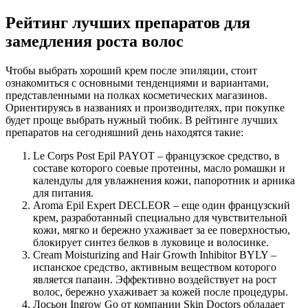
Рейтинг лучших препаратов для
замедления роста волос
Чтобы выбрать хороший крем после эпиляции, стоит
ознакомиться с основными тенденциями и вариантами,
представленными на полках косметических магазинов.
Ориентируясь в названиях и производителях, при покупке
будет проще выбрать нужный тюбик. В рейтинге лучших
препаратов на сегодняшний день находятся такие:
Le Corps Post Epil PAYOT – французское средство, в
составе которого соевые протеины, масло ромашки и
календулы для увлажнения кожи, папоротник и арника
для питания.
Aroma Epil Expert DECLEOR – еще один французский
крем, разработанный специально для чувствительной
кожи, мягко и бережно ухаживает за ее поверхностью,
блокирует синтез белков в луковице и волосинке.
Cream Moisturizing and Hair Growth Inhibitor BYLY –
испанское средство, активным веществом которого
является папаин. Эффективно воздействует на рост
волос, бережно ухаживает за кожей после процедуры.
Лосьон Ingrow Go от компании Skin Doctors обладает