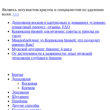
Являюсь энтузиастом красоты и специалистом по удалению
волос
>>>
Депиляция воском в картриджах в домашних условиях:
пошаговый процесс, отзывы, FAQ
Коррекция бровей для мужчин: советы и тренды по
уходу
Микроблейдинг vs Коррекция бровей: что подходит
именно Вам?
Мужской шугаринг бикини: 4 шага
От застенчивости к развязности: опыт мужской
депиляции глубокого бикини
Бритье
Депиляция
Восковая
Кремом
Эпиляция
Шугаринг
Приборы
Другие способы
Полезные советы