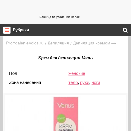
Ваш гид по удалению волос
Рубрики
ProYdalenieVolos.ru
Депиляция
Депиляция кремом
/
/
Крем для депиляции Venus
Пол
женские
Зона нанесения
тело
,
руки
,
ноги