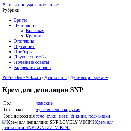
Ваш гид по удалению волос
Рубрики
Бритье
Депиляция
Восковая
Кремом
Эпиляция
Шугаринг
Приборы
Другие способы
Полезные советы
Коррекция бровей
ProYdalenieVolos.ru
/
Депиляция
/
Депиляция кремом
Крем для депиляции SNP
Пол
женские
Тип кожи
чувствительная
,
сухая
Зона нанесения
тело
,
руки
,
ноги
,
бикини
,
подмышки
Крем для
депиляции SNP LOVELY VIKINI