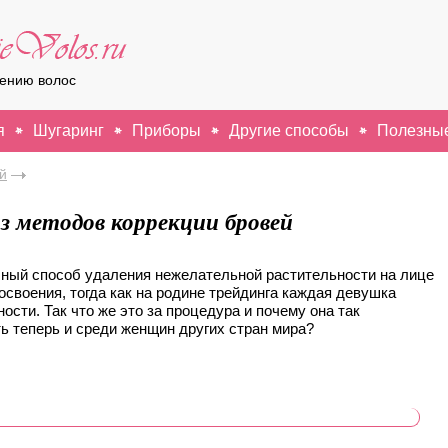
лению волос
я
Шугаринг
Приборы
Другие способы
Полезные
й
из методов коррекции бровей
ный способ удаления нежелательной растительности на лице
 освоения, тогда как на родине трейдинга каждая девушка
ости. Так что же это за процедура и почему она так
ь теперь и среди женщин других стран мира?