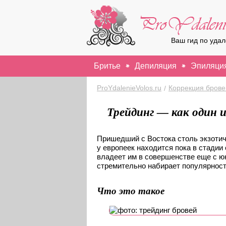
Ваш гид по уда
Бритье
Депиляция
Эпиляци
ProYdalenieVolos.ru
Коррекция брове
/
Трейдинг — как один 
Пришедший с Востока столь экзотич
у европеек находится пока в стадии
владеет им в совершенстве еще с юн
стремительно набирает популярност
Что это такое