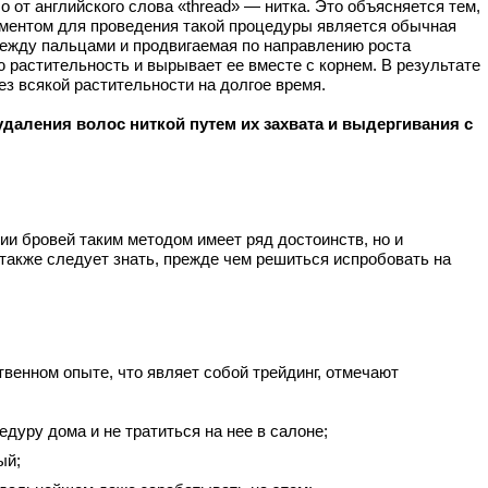
 от английского слова «thread» — нитка. Это объясняется тем,
ументом для проведения такой процедуры является обычная
ежду пальцами и продвигаемая по направлению роста
 растительность и вырывает ее вместе с корнем. В результате
ез всякой растительности на долгое время.
удаления волос ниткой путем их захвата и выдергивания с
ии бровей таким методом имеет ряд достоинств, но и
также следует знать, прежде чем решиться испробовать на
венном опыте, что являет собой трейдинг, отмечают
дуру дома и не тратиться на нее в салоне;
ый;