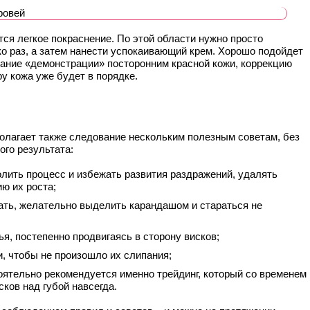
я легкое покраснение. По этой области нужно просто
о раз, а затем нанести успокаивающий крем. Хорошо подойдет
ежание «демонстрации» посторонним красной кожи, коррекцию
ру кожа уже будет в порядке.
олагает также следование нескольким полезным советам, без
ого результата:
лить процесс и избежать развития раздражений, удалять
ю их роста;
тать, желательно выделить карандашом и стараться не
я, постепенно продвигаясь в сторону висков;
, чтобы не произошло их слипания;
оятельно рекомендуется именно трейдинг, который со временем
сков над губой навсегда.