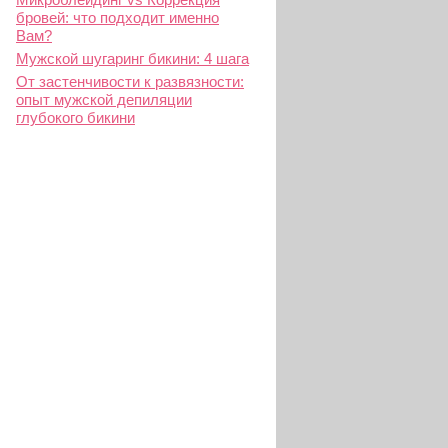
бровей: что подходит именно
Вам?
Мужской шугаринг бикини: 4 шага
От застенчивости к развязности:
опыт мужской депиляции
глубокого бикини