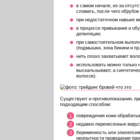
в самом начале, из-за отсут
сломать, после чего обрубок
при недостаточном навыке м
в процессе привыкания и об
депиляции;
при самостоятельном выполн
(подмышки, зона бикини и пр.
нить плохо захватывает воло
использовать можно только 
выскальзывают, а синтетичес
волосок).
Существуют и противопоказания, пр
подходящим способом:
повреждения кожи обрабатыв
недавно перенесенные виру
беременность или эпилепсия
неопытности проведения про