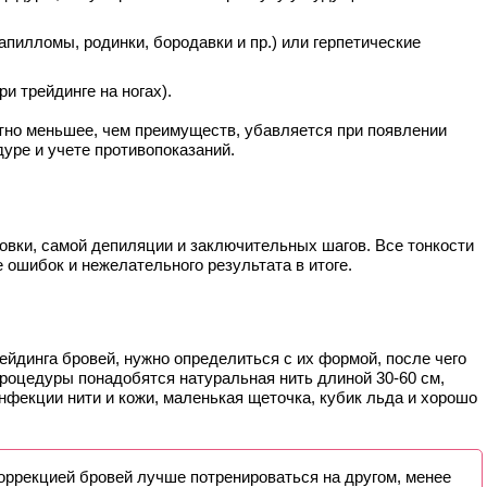
апилломы, родинки, бородавки и пр.) или герпетические
и трейдинге на ногах).
етно меньшее, чем преимуществ, убавляется при появлении
уре и учете противопоказаний.
отовки, самой депиляции и заключительных шагов. Все тонкости
 ошибок и нежелательного результата в итоге.
йдинга бровей, нужно определиться с их формой, после чего
процедуры понадобятся натуральная нить длиной 30-60 см,
нфекции нити и кожи, маленькая щеточка, кубик льда и хорошо
оррекцией бровей лучше потренироваться на другом, менее