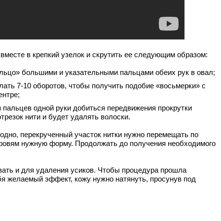
вместе в крепкий узелок и скрутить ее следующим образом:
льцо» большими и указательными пальцами обеих рук в овал;
лать 7-10 оборотов, чтобы получить подобие «восьмерки» с
ентре;
я пальцев одной руки добиться передвижения прокрутки
отрезок нити и будет удалять волоски.
бодно, перекрученный участок нитки нужно перемещать по
бровям нужную форму. Продолжать до получения необходимого
вать и для удаления усиков. Чтобы процедура прошла
бя желаемый эффект, кожу нужно натянуть, просунув под