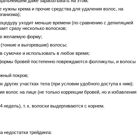
 дальнейшем даже зарабатывать на этом;
е нужны крема и прочие средства для удаления волос, на
ганизма);
роцедуру уходит меньше времени (по сравнению с депиляцией
ывает сразу несколько волосков;
ю желаемую форму;
(тонкие и выгоревшие) волосы;
 в сумочке и использовать в любое время;
 формы бровей постепенно повреждаются фолликулы, и волосы
жный покров;
х других участках тела (при условии удобного доступа к ним);
я волос на лице (не только коррекции бровей, но и избавления
 недель), т. к. волоски выдергиваются с корнем.
а недостатки трейдинга: